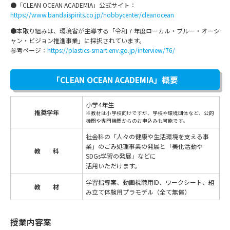
●「CLEAN OCEAN ACADEMIA」公式サイト：
https://www.bandaispirits.co.jp/hobbycenter/cleanocean
●本取り組みは、環境省が主導する「令和７年度ローカル・ブルー・オーシ
ャン・ビジョン推進事業」に採択されています。
参考ページ：
https://plastics-smart.env.go.jp/interview/76/
「CLEAN OCEAN ACADEMIA」概要
小学4年生
推奨学年
※教材は小学校向けですが、学校や環境団体など、公的
機関や専門機関からのお申込みも可能です。
社会科の「人々の健康や生活環境を支える事
業」のごみ処理事業の発展と「美化活動や
教 科
SDGs学習の発展」などに
活用いただけます。
学習指導案、動画視聴用ID、ワークシート、組
教 材
み立て体験用プラモデル（全て無償）
授業内容案