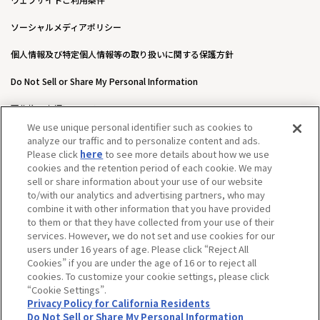
ソーシャルメディアポリシー
個人情報及び特定個人情報等の取り扱いに関する保護方針
Do Not Sell or Share My Personal Information
著作権・商標について
We use unique personal identifier such as cookies to
ウェブアクセシビリティ方針
analyze our traffic and to personalize content and ads.
Please click
here
to see more details about how we use
カスタマーハラスメントに対する基本的な対応方針について
cookies and the retention period of each cookie. We may
sell or share information about your use of our website
to/with our analytics and advertising partners, who may
combine it with other information that you have provided
to them or that they have collected from your use of their
services. However, we do not set and use cookies for our
users under 16 years of age. Please click “Reject All
Cookies” if you are under the age of 16 or to reject all
cookies. To customize your cookie settings, please click
“Cookie Settings”.
Privacy Policy for California Residents
Do Not Sell or Share My Personal Information