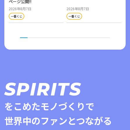
ページ公開!!
こち
2026年8月7日
2026年8月7日
202
一番くじ
一番くじ
フィ
SPIRITS
をこめたモノづくりで
世界中のファンとつながる