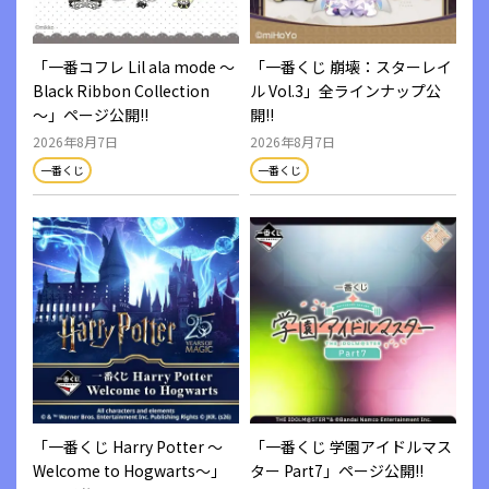
「一番コフレ Lil ala mode ～
「一番くじ 崩壊：スターレイ
「一
Black Ribbon Collection
ル Vol.3」全ラインナップ公
弐～
～」ページ公開!!
開!!
2026年8月7日
2026年8月7日
202
一番くじ
一番くじ
一番
「一番くじ Harry Potter ～
「一番くじ 学園アイドルマス
TAM
Welcome to Hogwarts～」
ター Part7」ページ公開!!
記念