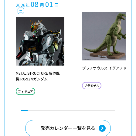
08
01
月
日
2026年
土
プラノサウルス イグアノドン
METAL STRUCTURE 解体匠
機 RX-93 νガンダム
プラモデル
フィギュア
発売カレンダー一覧を見る