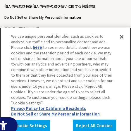
個人情報及び特定個人情報等の取り扱いに関する保護方針
Do Not Sell or Share My Personal Information
著作権・商標について
We use unique personal identifier such as cookies to
ウェブアクセシビリティ方針
analyze our traffic and to personalize content and ads.
Please click
here
to see more details about how we use
カスタマーハラスメントに対する基本的な対応方針について
cookies and the retention period of each cookie. We may
sell or share information about your use of our website
to/with our analytics and advertising partners, who may
combine it with other information that you have provided
to them or that they have collected from your use of their
services. However, we do not set and use cookies for our
users under 16 years of age. Please click “Reject All
Cookies” if you are under the age of 16 or to reject all
cookies. To customize your cookie settings, please click
“Cookie Settings”.
Privacy Policy for California Residents
Do Not Sell or Share My Personal Information
©BANDAI SPIRITS CO.,LTD. ALL RIGHTS RESERVED.
Cookie Settings
Reject All Cookies