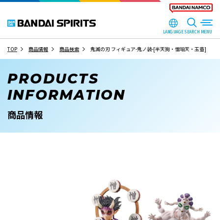
LANGUAGE
SEARCH
TOP
商品情報
商品検索
鬼滅の刃 フィギュア-鬼ノ装-[半天狗・憎珀天・玉壺]
PRODUCTS
INFORMATION
商品情報