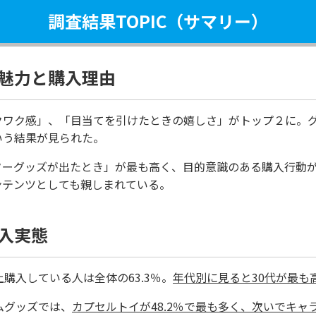
調査結果TOPIC（サマリー）
の魅力と購入理由
クワク感」、「目当てを引けたときの嬉しさ」がトップ２に。
いう結果が見られた。
ターグッズが出たとき」が最も高く、目的意識のある購入行動
ンテンツとしても親しまれている。
購入実態
購入している人は全体の63.3％。
年代別に見ると30代が最も高
ムグッズでは、
カプセルトイが48.2％で最も多く、次いでキャラ