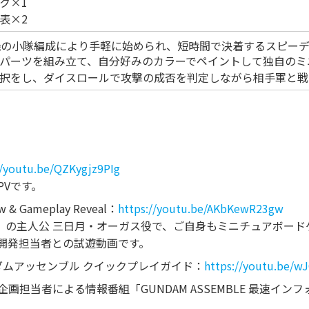
ク×1
表×2
機の小隊編成により手軽に始められ、短時間で決着するスピー
パーツを組み立て、自分好みのカラーでペイントして独自のミ
択をし、ダイスロールで攻撃の成否を判定しながら相手軍と戦
//youtu.be/QZKygjz9PIg
PVです。
ew & Gameplay Reveal：
https://youtu.be/AKbKewR23gw
』の主人公 三日月・オーガス役で、ご自身もミニチュアボー
ゲーム開発担当者との試遊動画です。
ムアッセンブル クイックプレイガイド：
https://youtu.be/
企画担当者による情報番組「GUNDAM ASSEMBLE 最速インフォメ