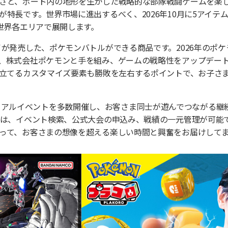
さと、ボード内の地形を生かした戦略的な部隊戦闘ゲームを楽
特長です。世界市場に進出するべく、2026年10月に5アイテ
世界各エリアで展開します。
イが発売した、ポケモンバトルができる商品です。2026年のポ
、株式会社ポケモンと手を組み、ゲームの戦略性をアップデー
み立てるカスタマイズ要素も勝敗を左右するポイントで、お子さ
AMES」はリアルイベントを多数開催し、お客さま同士が遊んでつなが
では、イベント検索、公式大会の申込み、戦績の一元管理が可能
って、お客さまの想像を超える楽しい時間と興奮をお届けして