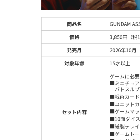
商品名
GUNDAM ASS
価格
3,850円（税
発売月
2026年10月
対象年齢
15才以上
ゲームに必要
■ミニチュア
バトスルプ
■戦術カード
■ユニットカ
■ゲームマッ
セット内容
■10面ダイ
■紙製テレイ
■ゲームトー