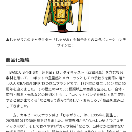
▲じゃがりこのキャラクター「じゃがお」も超合金とのコラボレーションデ
ザインに！
商品化経緯
BANDAI SPIRITSの「超合金」は、ダイキャスト（亜鉛合金）を含む複合
素材を用いて、ロボットの重量感とメカニックとしての手触りを商品に落と
し込んだBANDAI SPIRITSの商品ブランドです。1974年に誕生し2024年に50
周年を迎えました。その歴史の中で500種類以上の商品を生み出し、合体・
変形・鳴る・光るなどの技術とともに、“ロケットパンチを発射する”“変形
すると翼が出てくる”など触って遊んで“楽しい・おもしろい”商品を生み出
してきました。
一方、カルビーのスナック菓子「じゃがりこ」は、1995年に誕生し、
2025年10月で30周年を迎えました。発売当初から“心地よい堅さ”と“ステ
ィック形状”、そして食べやすい“カップ包装”などの、当時ほかに類のない
仕様を採用し、パッケージに描かれたキリンのキャラクターと「食べだした