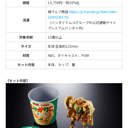
価格
13,750円・税10%込
魂ウェブ商店
https://p-bandai.jp/item/item-
1000236570/
流通
（バンダイナムコグループの公式通販サイト
プレミアムバンダイ内）
対象年齢
15歳以上
サイズ
本体:全高約125mm
材質
ABS、ダイキャスト、POM
セット内容
本体、カップ、蓋
【セット内容】