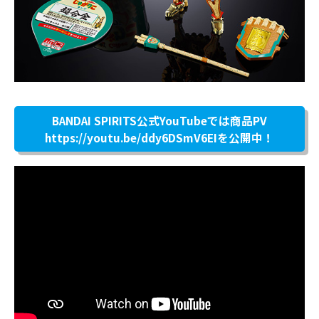
BANDAI SPIRITS公式YouTubeでは商品PV
https://youtu.be/ddy6DSmV6EI
を公開中！