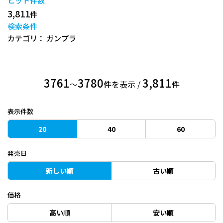
ヒット件数
3,811
件
検索条件
カテゴリ： ガンプラ
3761
3780
3,811
〜
件
を表示 /
件
表示件数
20
40
60
発売日
新しい順
古い順
価格
高い順
安い順