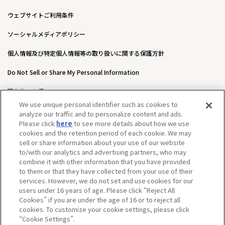
ウェブサイトご利用条件
ソーシャルメディアポリシー
個人情報及び特定個人情報等の取り扱いに関する保護方針
Do Not Sell or Share My Personal Information
著作権・商標について
We use unique personal identifier such as cookies to
ウェブアクセシビリティ方針
analyze our traffic and to personalize content and ads.
Please click
here
to see more details about how we use
カスタマーハラスメントに対する基本的な対応方針について
cookies and the retention period of each cookie. We may
sell or share information about your use of our website
to/with our analytics and advertising partners, who may
combine it with other information that you have provided
to them or that they have collected from your use of their
services. However, we do not set and use cookies for our
users under 16 years of age. Please click “Reject All
Cookies” if you are under the age of 16 or to reject all
cookies. To customize your cookie settings, please click
“Cookie Settings”.