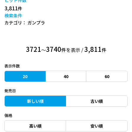
ヒット件数
3,811
件
検索条件
カテゴリ： ガンプラ
3721
3740
3,811
〜
件
を表示 /
件
表示件数
20
40
60
発売日
新しい順
古い順
価格
高い順
安い順