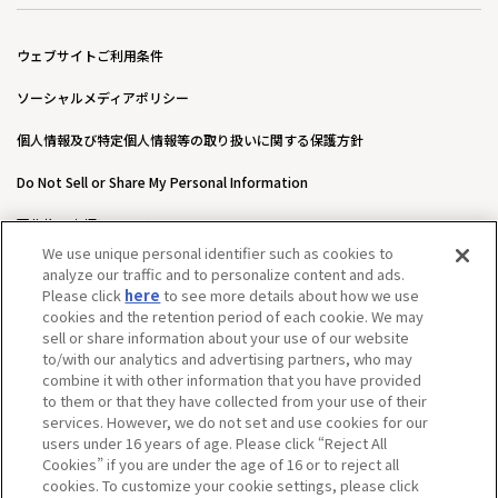
ウェブサイトご利用条件
ソーシャルメディアポリシー
個人情報及び特定個人情報等の取り扱いに関する保護方針
Do Not Sell or Share My Personal Information
著作権・商標について
We use unique personal identifier such as cookies to
ウェブアクセシビリティ方針
analyze our traffic and to personalize content and ads.
Please click
here
to see more details about how we use
カスタマーハラスメントに対する基本的な対応方針について
cookies and the retention period of each cookie. We may
sell or share information about your use of our website
to/with our analytics and advertising partners, who may
combine it with other information that you have provided
to them or that they have collected from your use of their
services. However, we do not set and use cookies for our
users under 16 years of age. Please click “Reject All
Cookies” if you are under the age of 16 or to reject all
cookies. To customize your cookie settings, please click