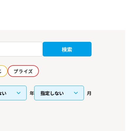
検索
じ
プライズ
年
月