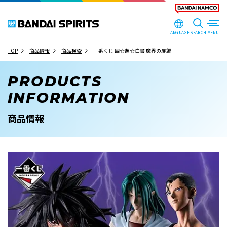
LANGUAGE
SEARCH
TOP
商品情報
商品検索
一番くじ 幽☆遊☆白書 魔界の扉編
PRODUCTS
INFORMATION
商品情報