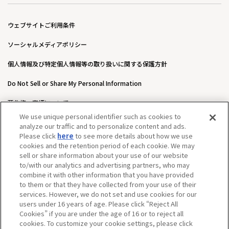
ウェブサイトご利用条件
ソーシャルメディアポリシー
個人情報及び特定個人情報等の取り扱いに関する保護方針
Do Not Sell or Share My Personal Information
著作権・商標について
We use unique personal identifier such as cookies to
ウェブアクセシビリティ方針
analyze our traffic and to personalize content and ads.
Please click
here
to see more details about how we use
カスタマーハラスメントに対する基本的な対応方針について
cookies and the retention period of each cookie. We may
sell or share information about your use of our website
to/with our analytics and advertising partners, who may
combine it with other information that you have provided
to them or that they have collected from your use of their
services. However, we do not set and use cookies for our
users under 16 years of age. Please click “Reject All
Cookies” if you are under the age of 16 or to reject all
cookies. To customize your cookie settings, please click