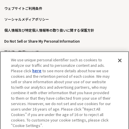
ウェブサイトご利用条件
ソーシャルメディアポリシー
個人情報及び特定個人情報等の取り扱いに関する保護方針
Do Not Sell or Share My Personal Information
著作権・商標について
We use unique personal identifier such as cookies to
ウェブアクセシビリティ方針
analyze our traffic and to personalize content and ads.
Please click
here
to see more details about how we use
カスタマーハラスメントに対する基本的な対応方針について
cookies and the retention period of each cookie. We may
sell or share information about your use of our website
to/with our analytics and advertising partners, who may
combine it with other information that you have provided
to them or that they have collected from your use of their
services. However, we do not set and use cookies for our
users under 16 years of age. Please click “Reject All
Cookies” if you are under the age of 16 or to reject all
cookies. To customize your cookie settings, please click
“Cookie Settings”.