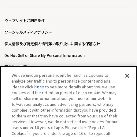
ウェブサイトご利用条件
ソーシャルメディアポリシー
個人情報及び特定個人情報等の取り扱いに関する保護方針
Do Not Sell or Share My Personal Information
著作権・商標について
We use unique personal identifier such as cookies to
ウェブアクセシビリティ方針
analyze our traffic and to personalize content and ads.
Please click
here
to see more details about how we use
カスタマーハラスメントに対する基本的な対応方針について
cookies and the retention period of each cookie. We may
sell or share information about your use of our website
to/with our analytics and advertising partners, who may
combine it with other information that you have provided
to them or that they have collected from your use of their
services. However, we do not set and use cookies for our
users under 16 years of age. Please click “Reject All
Cookies” if you are under the age of 16 or to reject all