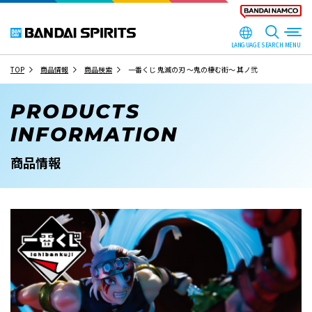
LANGUAGE
SEARCH
TOP
商品情報
商品検索
一番くじ 鬼滅の刃 ～鬼の棲む街～ 其ノ弐
PRODUCTS
INFORMATION
商品情報