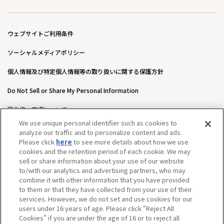
ウェブサイトご利用条件
ソーシャルメディアポリシー
個人情報及び特定個人情報等の取り扱いに関する保護方針
Do Not Sell or Share My Personal Information
著作権・商標について
We use unique personal identifier such as cookies to
ウェブアクセシビリティ方針
analyze our traffic and to personalize content and ads.
Please click
here
to see more details about how we use
カスタマーハラスメントに対する基本的な対応方針について
cookies and the retention period of each cookie. We may
sell or share information about your use of our website
to/with our analytics and advertising partners, who may
combine it with other information that you have provided
to them or that they have collected from your use of their
services. However, we do not set and use cookies for our
users under 16 years of age. Please click “Reject All
Cookies” if you are under the age of 16 or to reject all