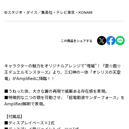
©スタジオ・ダイス／集英社・テレビ東京・KONAMI
この商品をシェアする
キャラクターの魅力をオリジナルアレンジで“増幅”！『遊☆戯☆
王デュエルモンスターズ』より、三幻神の一体「オシリスの天空
竜」がAmplifiedに降臨！！
■うねった体、大きな翼の再現で威厳ある存在感を表現。
■特徴的な二つの顎を可動させ、「超電動波サンダーフォース」を
Amplified解釈で表現。
【付属品】
■ディスプレイベース×1式