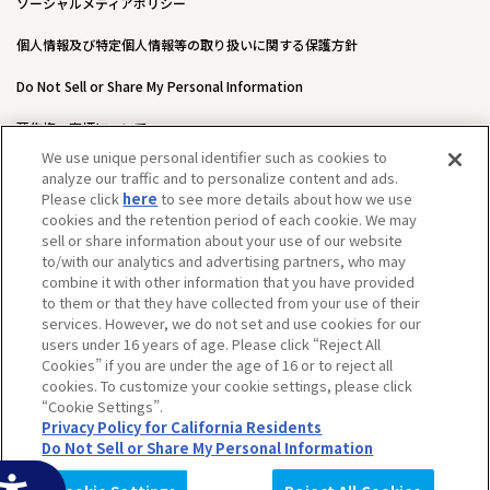
ソーシャルメディアポリシー
個人情報及び特定個人情報等の取り扱いに関する保護方針
Do Not Sell or Share My Personal Information
著作権・商標について
We use unique personal identifier such as cookies to
ウェブアクセシビリティ方針
analyze our traffic and to personalize content and ads.
Please click
here
to see more details about how we use
カスタマーハラスメントに対する基本的な対応方針について
cookies and the retention period of each cookie. We may
sell or share information about your use of our website
to/with our analytics and advertising partners, who may
combine it with other information that you have provided
to them or that they have collected from your use of their
services. However, we do not set and use cookies for our
users under 16 years of age. Please click “Reject All
Cookies” if you are under the age of 16 or to reject all
cookies. To customize your cookie settings, please click
“Cookie Settings”.
Privacy Policy for California Residents
Do Not Sell or Share My Personal Information
©BANDAI SPIRITS CO.,LTD. ALL RIGHTS RESERVED.