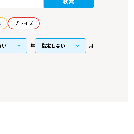
検索
じ
プライズ
年
月