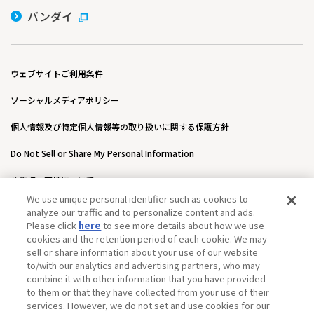
バンダイ
ウェブサイトご利用条件
ソーシャルメディアポリシー
個人情報及び特定個人情報等の取り扱いに関する保護方針
Do Not Sell or Share My Personal Information
著作権・商標について
We use unique personal identifier such as cookies to
ウェブアクセシビリティ方針
analyze our traffic and to personalize content and ads.
Please click
here
to see more details about how we use
カスタマーハラスメントに対する基本的な対応方針について
cookies and the retention period of each cookie. We may
sell or share information about your use of our website
to/with our analytics and advertising partners, who may
combine it with other information that you have provided
to them or that they have collected from your use of their
services. However, we do not set and use cookies for our