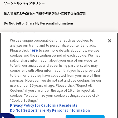
ソーシャルメディアポリシー
個人情報及び特定個人情報等の取り扱いに関する保護方針
Do Not Sell or Share My Personal Information
著作権・商標について
We use unique personal identifier such as cookies to
ウェブアクセシビリティ方針
analyze our traffic and to personalize content and ads.
Please click
here
to see more details about how we use
カスタマーハラスメントに対する基本的な対応方針について
cookies and the retention period of each cookie. We may
sell or share information about your use of our website
to/with our analytics and advertising partners, who may
combine it with other information that you have provided
to them or that they have collected from your use of their
services. However, we do not set and use cookies for our
users under 16 years of age. Please click “Reject All
Cookies” if you are under the age of 16 or to reject all
cookies. To customize your cookie settings, please click
“Cookie Settings”.
Privacy Policy for California Residents
Do Not Sell or Share My Personal Information
©BANDAI SPIRITS CO.,LTD. ALL RIGHTS RESERVED.