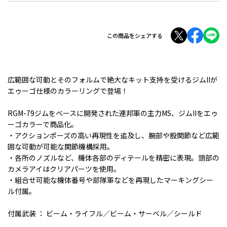
この商品をシェアする
広範囲な可動とそのフォルムで絶大なキット支持を受けるジムIIが
エゥーゴ仕様のカラーリングで登場！
RGM-79ジムをベースに開発された連邦軍の主力MS、ジムIIをエゥ
ーゴカラーで商品化。
・アクションポーズの高い再現性を追及し、腕部や股関節など広範
囲な可動が可能な関節機構採用。
・各所のノズルなど、機体各部のディテールを精密に表現。頭部の
カメラアイはクリアパーツを使用。
・組合せ可能な機体番号や部隊軍などを再現したマーキングシー
ル付属。
付属武装 ： ビーム・ライフル／ビーム・サーベル／シールド