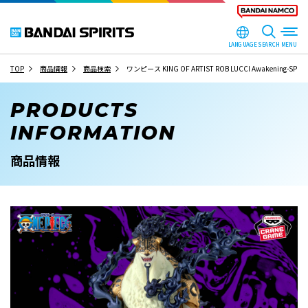
LANGUAGE
SEARCH
TOP
商品情報
商品検索
ワンピース KING OF ARTIST ROB LUCCI Awakening-SPECIAL
PRODUCTS
INFORMATION
商品情報