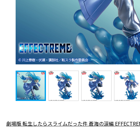
劇場版 転生したらスライムだった件 蒼海の涙編 EFFECTR