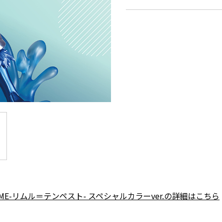
EME-リムル＝テンペスト- スペシャルカラーver.の詳細はこちら