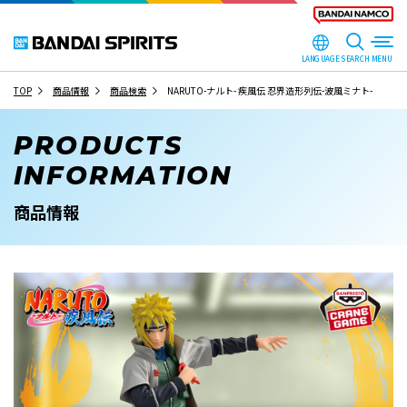
LANGUAGE
SEARCH
TOP
商品情報
商品検索
NARUTO-ナルト- 疾風伝 忍界造形列伝-波風ミナト-
PRODUCTS
INFORMATION
商品情報