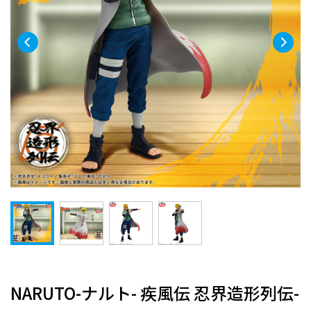
NARUTO-ナルト- 疾風伝 忍界造形列伝-