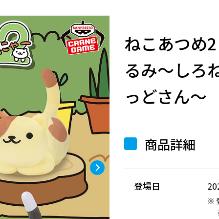
ねこあつめ2
るみ～しろ
っどさん～
商品詳細
登場日
2