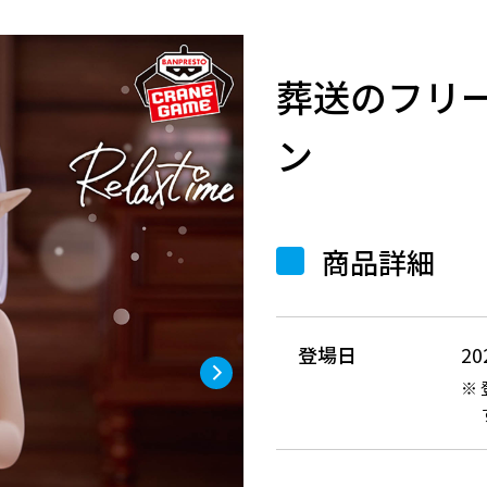
葬送のフリーレ
ン
商品詳細
登場日
2