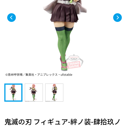
鬼滅の刃 フィギュア-絆ノ装-肆拾玖ノ