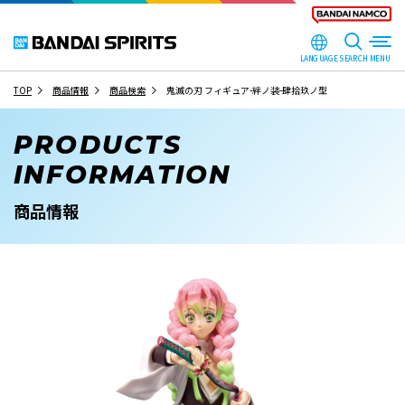
LANGUAGE
SEARCH
TOP
商品情報
商品検索
鬼滅の刃 フィギュア-絆ノ装-肆拾玖ノ型
PRODUCTS
INFORMATION
商品情報