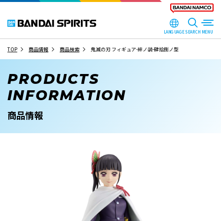
LANGUAGE
SEARCH
TOP
商品情報
商品検索
鬼滅の刃 フィギュア-絆ノ装-肆拾捌ノ型
PRODUCTS
INFORMATION
商品情報