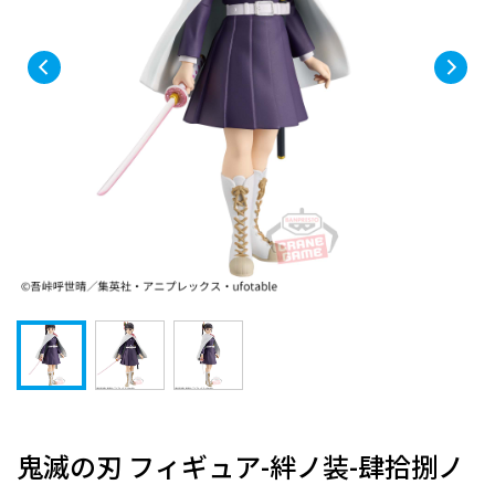
鬼滅の刃 フィギュア-絆ノ装-肆拾捌ノ