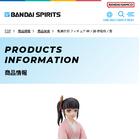
LANGUAGE
SEARCH
TOP
商品情報
商品検索
鬼滅の刃 フィギュア-絆ノ装-参拾玖ノ型
PRODUCTS
INFORMATION
商品情報