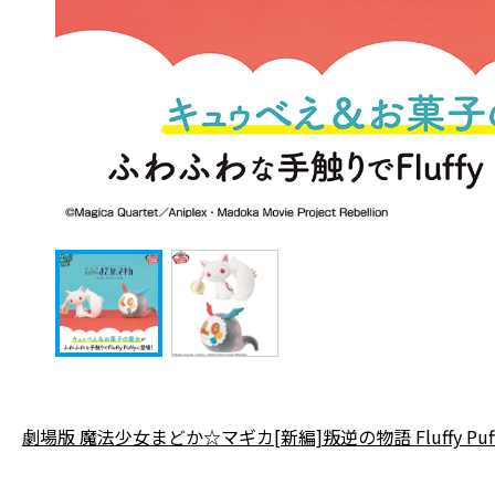
劇場版 魔法少女まどか☆マギカ[新編]叛逆の物語 Fluffy