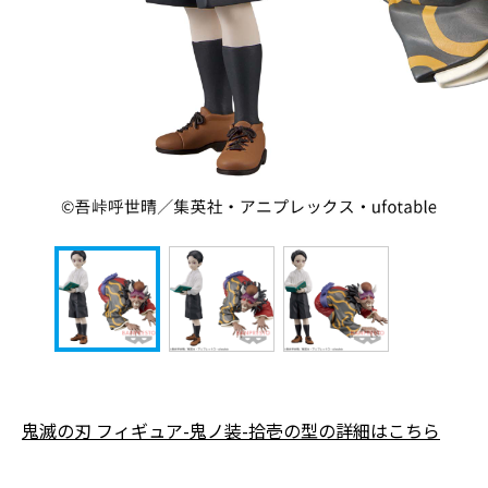
鬼滅の刃 フィギュア-鬼ノ装-拾壱の型の詳細はこちら