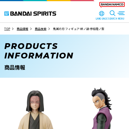
LANGUAGE
SEARCH
TOP
商品情報
商品検索
鬼滅の刃 フィギュア-絆ノ装-参拾陸ノ型
PRODUCTS
INFORMATION
商品情報