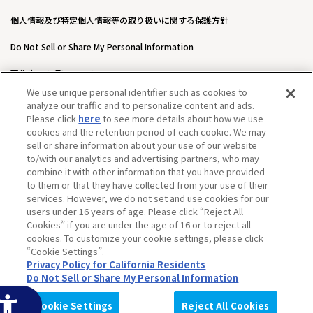
個人情報及び特定個人情報等の取り扱いに関する保護方針
Do Not Sell or Share My Personal Information
著作権・商標について
We use unique personal identifier such as cookies to
ウェブアクセシビリティ方針
analyze our traffic and to personalize content and ads.
Please click
here
to see more details about how we use
カスタマーハラスメントに対する基本的な対応方針について
cookies and the retention period of each cookie. We may
sell or share information about your use of our website
to/with our analytics and advertising partners, who may
combine it with other information that you have provided
to them or that they have collected from your use of their
services. However, we do not set and use cookies for our
users under 16 years of age. Please click “Reject All
Cookies” if you are under the age of 16 or to reject all
cookies. To customize your cookie settings, please click
“Cookie Settings”.
Privacy Policy for California Residents
Do Not Sell or Share My Personal Information
©BANDAI SPIRITS CO.,LTD. ALL RIGHTS RESERVED.
Cookie Settings
Reject All Cookies