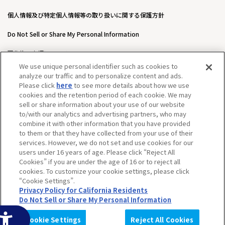
個人情報及び特定個人情報等の取り扱いに関する保護方針
Do Not Sell or Share My Personal Information
著作権・商標について
We use unique personal identifier such as cookies to
ウェブアクセシビリティ方針
analyze our traffic and to personalize content and ads.
Please click
here
to see more details about how we use
カスタマーハラスメントに対する基本的な対応方針について
cookies and the retention period of each cookie. We may
sell or share information about your use of our website
to/with our analytics and advertising partners, who may
combine it with other information that you have provided
to them or that they have collected from your use of their
services. However, we do not set and use cookies for our
users under 16 years of age. Please click “Reject All
Cookies” if you are under the age of 16 or to reject all
cookies. To customize your cookie settings, please click
“Cookie Settings”.
Privacy Policy for California Residents
Do Not Sell or Share My Personal Information
©BANDAI SPIRITS CO.,LTD. ALL RIGHTS RESERVED.
Cookie Settings
Reject All Cookies