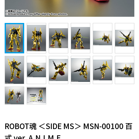
ROBOT魂 ＜SIDE MS＞ MSN-00100 百
式 ver. A.N.I.M.E.