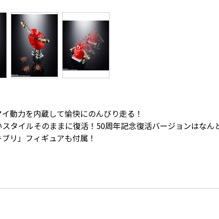
マイ動力を内蔵して愉快にのんびり走る！
いスタイルそのままに復活！50周年記念復活バージョンはなん
キブリ」フィギュアも付属！