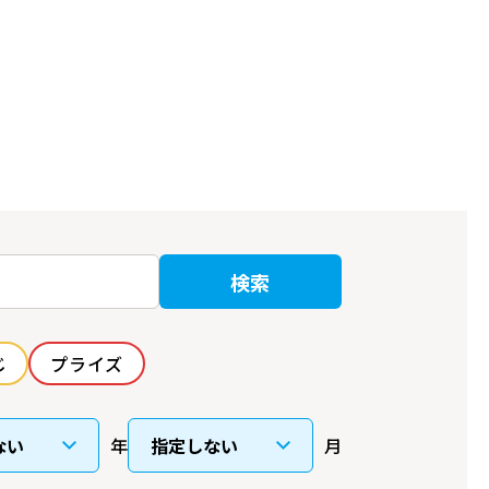
検索
じ
プライズ
年
月