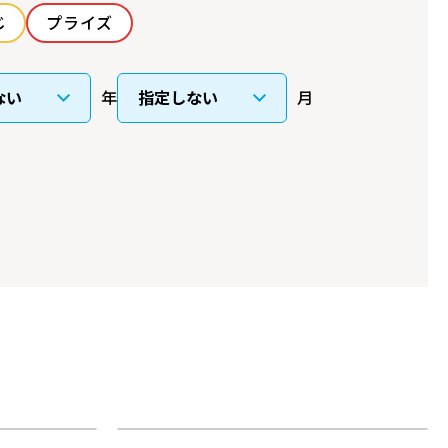
じ
プライズ
年
月