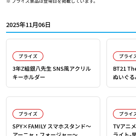
プライズ景品は登場日を掲載しています。
2025年11月06日
プライズ
プライ
3年Z組銀八先生 SNS風アクリル
BT21 T
キーホルダー
ぬいぐるみ
プライズ
プライ
SPY×FAMILY スマホスタンド～
TVアニメ
アーニャ・フォージャー～
ライト-