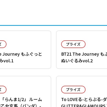
ズ
プライズ
he Journey もふぐっと
BT21 The Journey
vol.1
ぬいぐるみvol.2
ズ
プライズ
「らんま1/2」 ルーム
To LOVEる-とらぶる
早乙女玄馬（パンダ）-
GLITTER&GLAMOUR