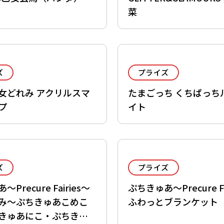
菜
ズ
プライズ
女どれみ アクリルスマ
たまごっち くちぱっち
プ
イト
ズ
プライズ
Precure Fairies～
ぷちきゅあ～Precure Fa
み～ぷちきゅあこめこ
ふわっとブランケット
きゅあにこ・ぷちきゅ