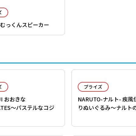
ズ
 むっくんスピーカー
ズ
プライズ
OJI おおきな
NARUTO-ナルト- 疾風
MATES～パステルなコジ
りぬいぐるみ～ナルト