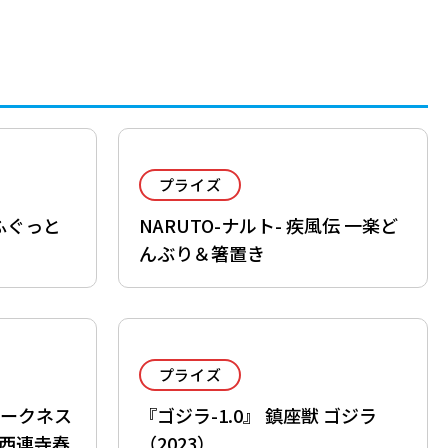
プライズ
 もふぐっと
NARUTO-ナルト- 疾風伝 一楽ど
んぶり＆箸置き
プライズ
-ダークネス
『ゴジラ-1.0』 鎮座獣 ゴジラ
S 西連寺春
（2023）