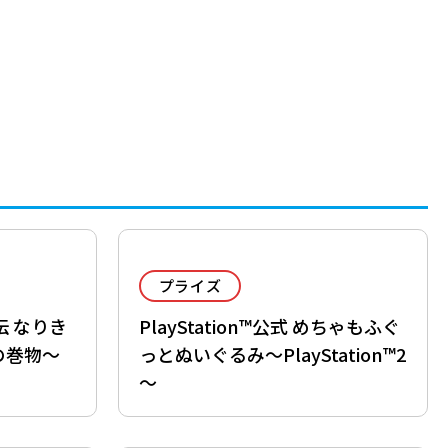
プライズ
伝 なりき
PlayStation™公式 めちゃもふぐ
の巻物～
っとぬいぐるみ～PlayStation™2
～